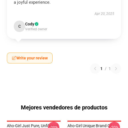
a joyful experience.
Apr 20, 2025
Cody
C
Verified owner
Write your review
1
/
1
Mejores vendedores de productos
Aho-Girl Just Pure, Unfiltered
Aho-Girl Unique Brand Of
-20%
-20%