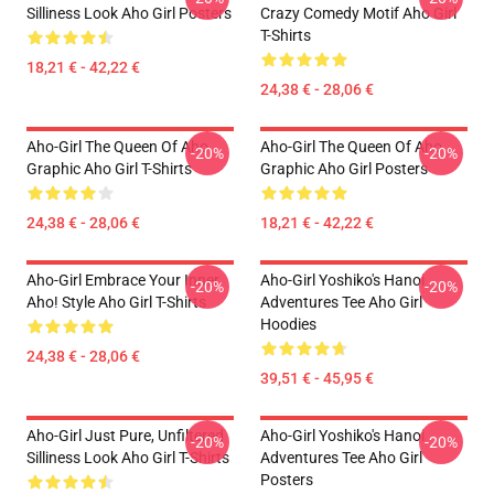
Silliness Look Aho Girl Posters
Crazy Comedy Motif Aho Girl
T-Shirts
18,21 € - 42,22 €
24,38 € - 28,06 €
Aho-Girl The Queen Of Aho
Aho-Girl The Queen Of Aho
-20%
-20%
Graphic Aho Girl T-Shirts
Graphic Aho Girl Posters
24,38 € - 28,06 €
18,21 € - 42,22 €
Aho-Girl Embrace Your Inner
Aho-Girl Yoshiko's Hanoi
-20%
-20%
Aho! Style Aho Girl T-Shirts
Adventures Tee Aho Girl
Hoodies
24,38 € - 28,06 €
39,51 € - 45,95 €
Aho-Girl Just Pure, Unfiltered
Aho-Girl Yoshiko's Hanoi
-20%
-20%
Silliness Look Aho Girl T-Shirts
Adventures Tee Aho Girl
Posters