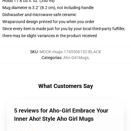
Holds 11.8 US fl. oz. (350 ml)
Mug diameter is 3.2" (8.2 cm), not including handle
Dishwasher and microwave safe ceramic
Wraparound design printed for you when you order
Since every item is made just for you by your local third-party fulfiller,
there may be slight variances in the product received
SKU
:
MOCK-mugs-1745506152-BLACK
Categorías
:
Aho Girl Mugs
,
What Customers Say
5 reviews for Aho-Girl Embrace Your
Inner Aho! Style Aho Girl Mugs