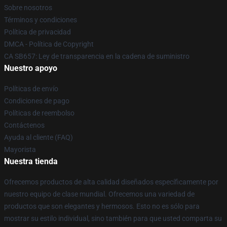
Sobre nosotros
Términos y condiciones
Política de privacidad
DMCA - Política de Copyright
CA SB657: Ley de transparencia en la cadena de suministro
Nuestro apoyo
Políticas de envío
Condiciones de pago
Políticas de reembolso
Contáctenos
Ayuda al cliente (FAQ)
Mayorista
Nuestra tienda
Ofrecemos productos de alta calidad diseñados específicamente por
nuestro equipo de clase mundial. Ofrecemos una variedad de
productos que son elegantes y hermosos. Esto no es sólo para
mostrar su estilo individual, sino también para que usted comparta su