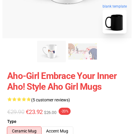
blank template
Aho-Girl Embrace Your Inner
Aho! Style Aho Girl Mugs
(5 customer reviews)
€29.90
€23.92
-20%
$26.00
Type
Ceramic Mug
Accent Mug