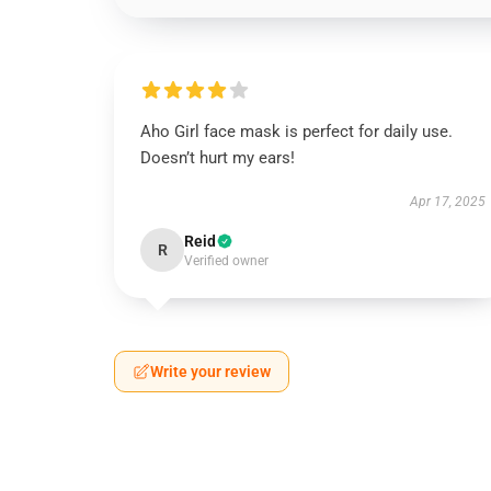
Aho Girl face mask is perfect for daily use.
Doesn’t hurt my ears!
Apr 17, 2025
Reid
R
Verified owner
Write your review