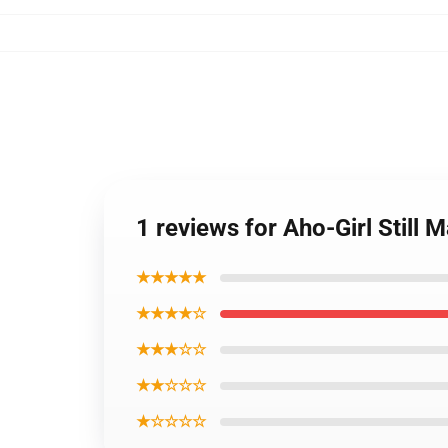
1 reviews for Aho-Girl Still
★★★★★
★★★★☆
★★★☆☆
★★☆☆☆
★☆☆☆☆