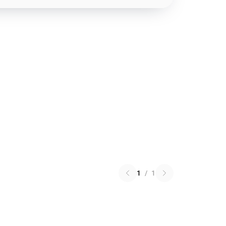
1
/
1