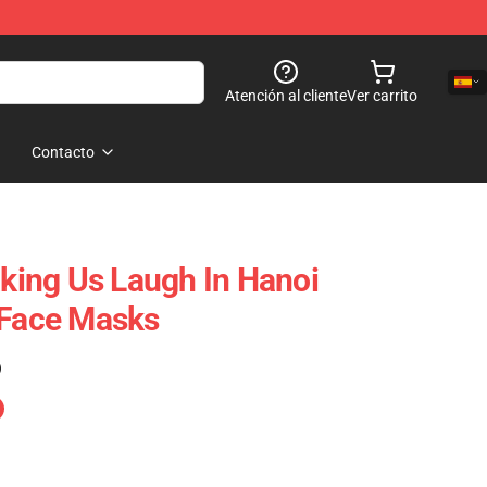
Atención al cliente
Ver carrito
Contacto
aking Us Laugh In Hanoi
 Face Masks
)