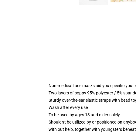
Non-medical face masks aid you specific your se
Two layers of soppy 95% polyester / 5% spandex
Sturdy over-the-ear elastic straps with bead t
Wash after every use
To be used by ages 13 and older solely
Shouldn't be utilized by or positioned on anyb
with out help, together with youngsters benea