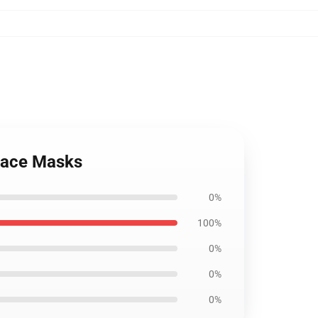
 Face Masks
0%
100%
0%
0%
0%