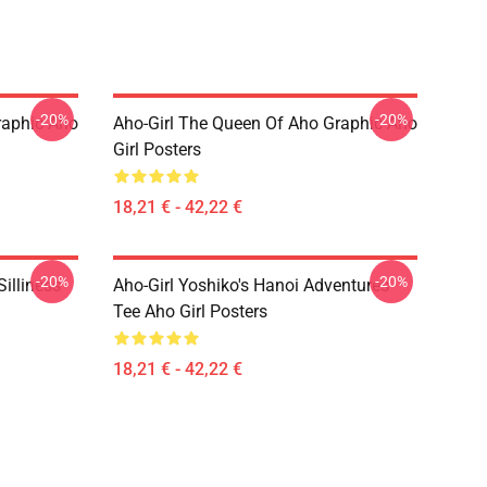
-20%
-20%
raphic Aho
Aho-Girl The Queen Of Aho Graphic Aho
Girl Posters
18,21 € - 42,22 €
-20%
-20%
Silliness
Aho-Girl Yoshiko's Hanoi Adventures
Tee Aho Girl Posters
18,21 € - 42,22 €