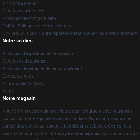
À propos de nous
Conditions générales
Politiques de confidentialité
DMCA - Politique sur le droit d'auteur
C.A. SB657 : Loi sur la transparence de la chaîne d'approvisionnement
Notre soutien
Politiques d'expédition et de livraison
Conditions de paiement
Politiques de retour et de remboursement
Contactez-nous
Aide aux clients (FAQ)
Vente
Notre magasin
Nous offrons des produits de haute qualité qui sont spécifiquement
conçus par notre équipe de classe mondiale. Nous fournissons une
variété de produits qui sont à la fois élégants et beaux. Ce n'est pas
seulement pour montrer votre style individuel, mais aussi pour vous de