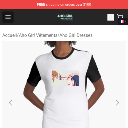
FREE
shipping on orders over $100
Aho Girl Shop - Official Aho Girl Merchandise Store
Open menu
Accueil
/
Aho Girl Vêtements
/
Aho Girl Dresses