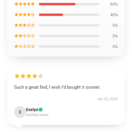
★★★★★
60%
★★★★☆
40%
★★★☆☆
0%
★★☆☆☆
0%
★☆☆☆☆
0%
Such a great find, I wish I’d bought it sooner.
Apr 22, 2025
Evelyn
E
Verified owner