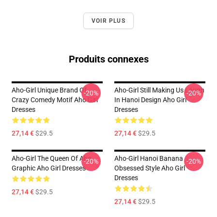
VOIR PLUS
Produits connexes
Aho-Girl Unique Brand Of
Aho-Girl Still Making Us Laugh
-20%
-20%
Crazy Comedy Motif Aho Girl
In Hanoi Design Aho Girl
Dresses
Dresses
27,14 €
$29.5
27,14 €
$29.5
Aho-Girl The Queen Of Aho
Aho-Girl Hanoi Banana
-20%
-20%
Graphic Aho Girl Dresses
Obsessed Style Aho Girl
Dresses
27,14 €
$29.5
27,14 €
$29.5