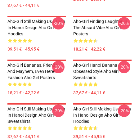
37,67 € - 44,11 €
Aho-Girl Still Making Us Laugh
Aho-Girl Finding Laughter In
-20%
-20%
In Hanoi Design Aho Girl
The Absurd Vibe Aho Girl
Hoodies
Posters
39,51 € - 45,95 €
18,21 € - 42,22 €
Aho-Girl Bananas, Friends,
Aho-Girl Hanoi Banana
-20%
-20%
And Mayhem, Even Here!
Obsessed Style Aho Girl
Fashion Aho Girl Posters
Sweatshirts
18,21 € - 42,22 €
37,67 € - 44,11 €
Aho-Girl Still Making Us Laugh
Aho-Girl Still Making Us Laugh
-20%
-20%
In Hanoi Design Aho Girl
In Hanoi Design Aho Girl
Sweatshirts
Hoodies
37,67 € - 44,11 €
39,51 € - 45,95 €