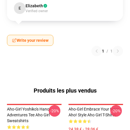
Elizabeth
E
Verified owner
Write your review
1
/
1
Produits les plus vendus
Aho-Girl Yoshiko's Hanoi
Aho-Girl Embrace Your Inner
-20%
-20%
Adventures Tee Aho Girl
Aho! Style Aho Girl T-Shirts
Sweatshirts
24,38 € - 28,06 €