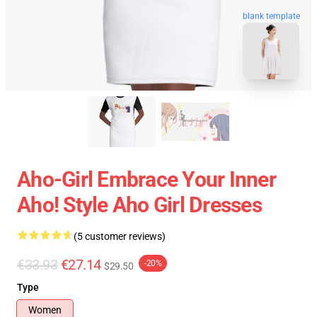
blank template
Aho-Girl Embrace Your Inner
Aho! Style Aho Girl Dresses
(5 customer reviews)
€33.93
€27.14
-20%
$29.50
Type
Women