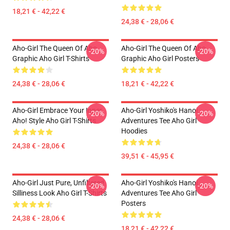
18,21 € - 42,22 €
24,38 € - 28,06 €
Aho-Girl The Queen Of Aho
Aho-Girl The Queen Of Aho
-20%
-20%
Graphic Aho Girl T-Shirts
Graphic Aho Girl Posters
24,38 € - 28,06 €
18,21 € - 42,22 €
Aho-Girl Embrace Your Inner
Aho-Girl Yoshiko's Hanoi
-20%
-20%
Aho! Style Aho Girl T-Shirts
Adventures Tee Aho Girl
Hoodies
24,38 € - 28,06 €
39,51 € - 45,95 €
Aho-Girl Just Pure, Unfiltered
Aho-Girl Yoshiko's Hanoi
-20%
-20%
Silliness Look Aho Girl T-Shirts
Adventures Tee Aho Girl
Posters
24,38 € - 28,06 €
18,21 € - 42,22 €