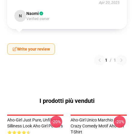
Apr 20, 2025
Naomi
N
Verified owner
Write your review
1
/
1
I prodotti più venduti
Aho-Girl Just Pure, Unfiltered
Aho-Girl Unico Marchio Di
-20%
-20%
Silliness Look Aho Girl Posters
Crazy Comedy Motif Aho Girl
T-Shirt