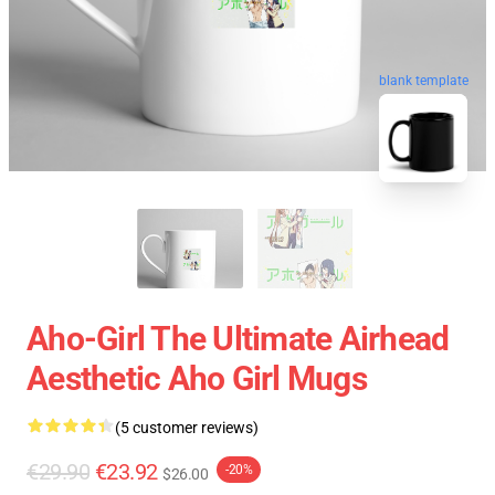
blank template
Aho-Girl The Ultimate Airhead
Aesthetic Aho Girl Mugs
(5 customer reviews)
€29.90
€23.92
-20%
$26.00