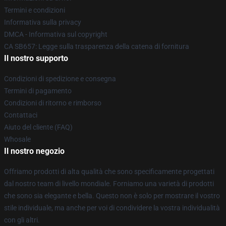
Termini e condizioni
Informativa sulla privacy
DMCA - Informativa sul copyright
CA SB657: Legge sulla trasparenza della catena di fornitura
Il nostro supporto
Condizioni di spedizione e consegna
Termini di pagamento
Condizioni di ritorno e rimborso
Contattaci
Aiuto del cliente (FAQ)
Whosale
Il nostro negozio
Offriamo prodotti di alta qualità che sono specificamente progettati
dal nostro team di livello mondiale. Forniamo una varietà di prodotti
che sono sia elegante e bella. Questo non è solo per mostrare il vostro
stile individuale, ma anche per voi di condividere la vostra individualità
con gli altri.