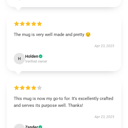
The mug is very well made and pretty 😌
Apr 23, 2025
Holden
H
Verified owner
This mug is now my go-to for. It’s excellently crafted
and serves its purpose well. Thanks!
Apr 23, 2025
Zander