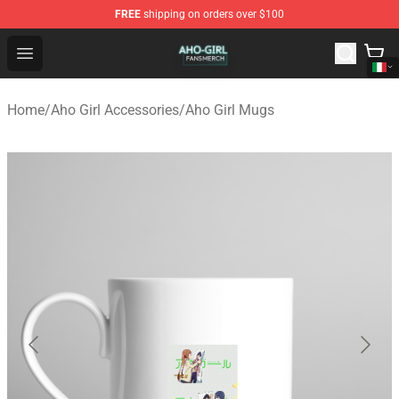
FREE
shipping on orders over $100
Aho Girl Shop - Official Aho Girl Merchandise Store
Open menu
Home
/
Aho Girl Accessories
/
Aho Girl Mugs