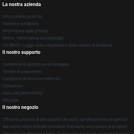
La nostra azienda
Informazioni su di noi
Termini e condizioni
Informativa sulla privacy
DMCA - Informativa sul copyright
CA SB657: Legge sulla trasparenza della catena di fornitura
Il nostro supporto
Condizioni di spedizione e consegna
Termini di pagamento
Condizioni di ritorno e rimborso
Contattaci
Aiuto del cliente (FAQ)
Whosale
Il nostro negozio
Offriamo prodotti di alta qualità che sono specificamente progettati
dal nostro team di livello mondiale. Forniamo una varietà di prodotti
che sono sia elegante e bella. Questo non è solo per mostrare il vostro