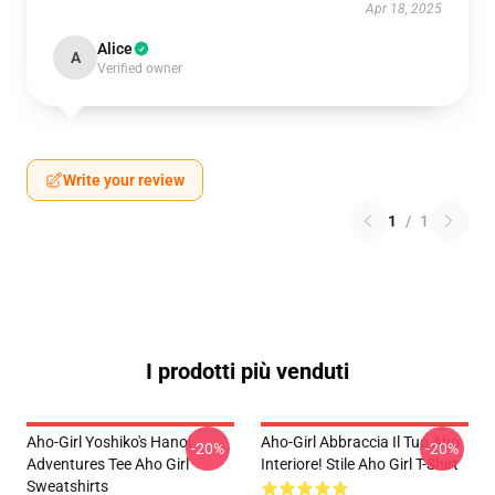
Apr 18, 2025
Alice
A
Verified owner
Write your review
1
/
1
I prodotti più venduti
Aho-Girl Yoshiko's Hanoi
Aho-Girl Abbraccia Il Tuo Aho
-20%
-20%
Adventures Tee Aho Girl
Interiore! Stile Aho Girl T-Shirt
Sweatshirts