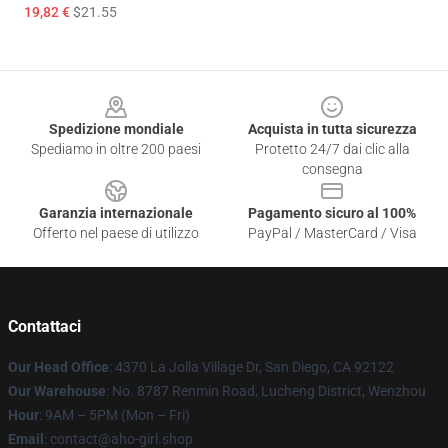
19,82 €
$21.55
Footer
Spedizione mondiale
Acquista in tutta sicurezza
Spediamo in oltre 200 paesi
Protetto 24/7 dai clic alla
consegna
Garanzia internazionale
Pagamento sicuro al 100%
Offerto nel paese di utilizzo
PayPal / MasterCard / Visa
Contattaci
Our Head Office
: 4370 La Jolla Village Dr, San Diego, CA 92122
Our Warehouse
: No. 8787 Renmin Road, Lucheng District, Wenzhou
Hour
: 9AM – 5PM (Mon – Fri)
Email
: contact@aho-girl.shop