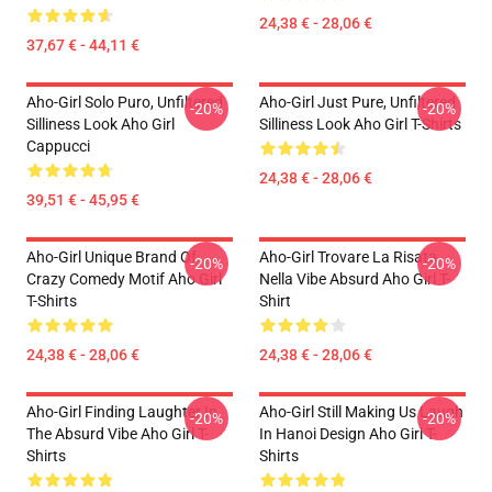
24,38 € - 28,06 €
37,67 € - 44,11 €
Aho-Girl Solo Puro, Unfiltered
Aho-Girl Just Pure, Unfiltered
-20%
-20%
Silliness Look Aho Girl
Silliness Look Aho Girl T-Shirts
Cappucci
24,38 € - 28,06 €
39,51 € - 45,95 €
Aho-Girl Unique Brand Of
Aho-Girl Trovare La Risata
-20%
-20%
Crazy Comedy Motif Aho Girl
Nella Vibe Absurd Aho Girl T-
T-Shirts
Shirt
24,38 € - 28,06 €
24,38 € - 28,06 €
Aho-Girl Finding Laughter In
Aho-Girl Still Making Us Laugh
-20%
-20%
The Absurd Vibe Aho Girl T-
In Hanoi Design Aho Girl T-
Shirts
Shirts