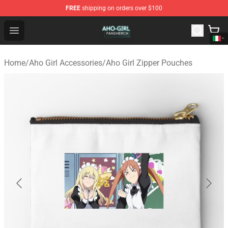
FREE
shipping on orders over $100
Aho Girl Shop - Official Aho Girl Merchandise Store
Open menu
Home
/
Aho Girl Accessories
/
Aho Girl Zipper Pouches