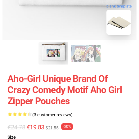
blank template
Aho-Girl Unique Brand Of
Crazy Comedy Motif Aho Girl
Zipper Pouches
(3 customer reviews)
€24.78
€19.83
-20%
$21.55
Size