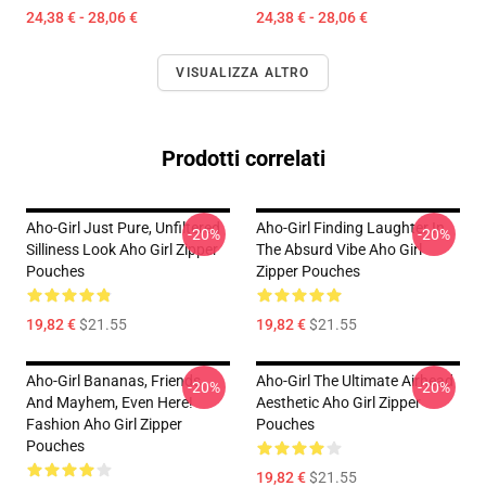
24,38 € - 28,06 €
24,38 € - 28,06 €
VISUALIZZA ALTRO
Prodotti correlati
Aho-Girl Just Pure, Unfiltered
Aho-Girl Finding Laughter In
-20%
-20%
Silliness Look Aho Girl Zipper
The Absurd Vibe Aho Girl
Pouches
Zipper Pouches
19,82 €
$21.55
19,82 €
$21.55
Aho-Girl Bananas, Friends,
Aho-Girl The Ultimate Airhead
-20%
-20%
And Mayhem, Even Here!
Aesthetic Aho Girl Zipper
Fashion Aho Girl Zipper
Pouches
Pouches
19,82 €
$21.55