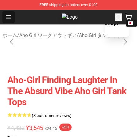
FREE
shipping on orders over $100
blank template
Open menu
Aho Girl Shop - Official Aho Girl M
ホーム
/
Aho Girl ワークアウトギア
/
Aho Girl タンクトップ
Aho-Girl Finding Laughter In
The Absurd Vibe Aho Girl Tank
Tops
(3 customer reviews)
¥4,432
¥3,545
-20%
$24.45