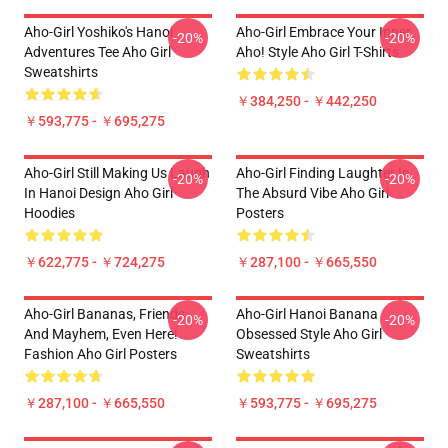
Aho-Girl Yoshiko's Hanoi
Aho-Girl Embrace Your Inner
-20%
-20%
Adventures Tee Aho Girl
Aho! Style Aho Girl T-Shirts
Sweatshirts
￥384,250 - ￥442,250
￥593,775 - ￥695,275
Aho-Girl Still Making Us Laugh
Aho-Girl Finding Laughter In
-20%
-20%
In Hanoi Design Aho Girl
The Absurd Vibe Aho Girl
Hoodies
Posters
￥622,775 - ￥724,275
￥287,100 - ￥665,550
Aho-Girl Bananas, Friends,
Aho-Girl Hanoi Banana
-20%
-20%
And Mayhem, Even Here!
Obsessed Style Aho Girl
Fashion Aho Girl Posters
Sweatshirts
￥287,100 - ￥665,550
￥593,775 - ￥695,275