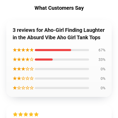
What Customers Say
3 reviews for Aho-Girl Finding Laughter
in the Absurd Vibe Aho Girl Tank Tops
★★★★★
67%
★★★★☆
33%
★★★☆☆
0%
★★☆☆☆
0%
★☆☆☆☆
0%