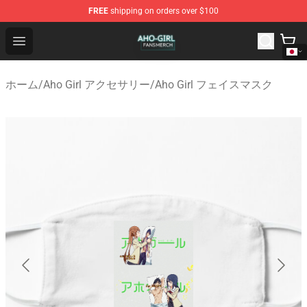
FREE
shipping on orders over $100
Aho Girl Shop - Official Aho Girl Merchandise Store
Open menu
ホーム
/
Aho Girl アクセサリー
/
Aho Girl フェイスマスク