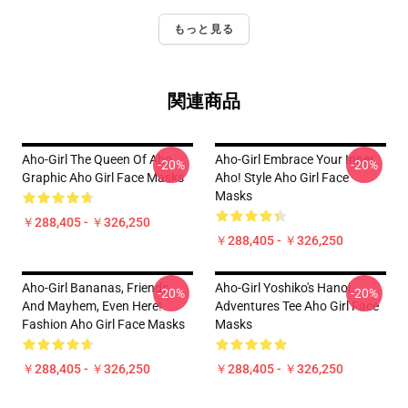
もっと見る
関連商品
Aho-Girl The Queen Of Aho
Aho-Girl Embrace Your Inner
-20%
-20%
Graphic Aho Girl Face Masks
Aho! Style Aho Girl Face
Masks
￥288,405 - ￥326,250
￥288,405 - ￥326,250
Aho-Girl Bananas, Friends,
Aho-Girl Yoshiko's Hanoi
-20%
-20%
And Mayhem, Even Here!
Adventures Tee Aho Girl Face
Fashion Aho Girl Face Masks
Masks
￥288,405 - ￥326,250
￥288,405 - ￥326,250