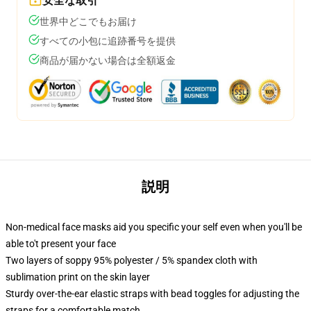
安全な取引
世界中どこでもお届け
すべての小包に追跡番号を提供
商品が届かない場合は全額返金
説明
Non-medical face masks aid you specific your self even when you'll be
able to't present your face
Two layers of soppy 95% polyester / 5% spandex cloth with
sublimation print on the skin layer
Sturdy over-the-ear elastic straps with bead toggles for adjusting the
straps for a comfortable match