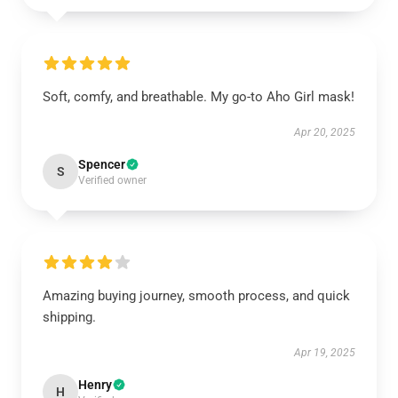
Soft, comfy, and breathable. My go-to Aho Girl mask!
Apr 20, 2025
Spencer
S
Verified owner
Amazing buying journey, smooth process, and quick
shipping.
Apr 19, 2025
Henry
H