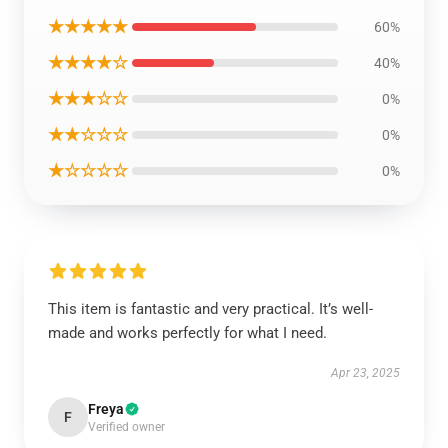
★★★★★
60%
★★★★☆
40%
★★★☆☆
0%
★★☆☆☆
0%
★☆☆☆☆
0%
This item is fantastic and very practical. It’s well-
made and works perfectly for what I need.
Apr 23, 2025
Freya
F
Verified owner