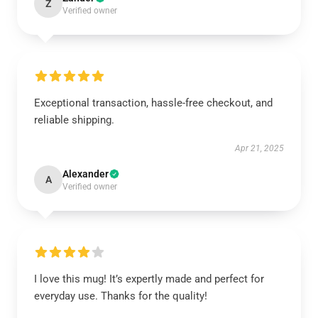
Z
Verified owner
Exceptional transaction, hassle-free checkout, and
reliable shipping.
Apr 21, 2025
Alexander
A
Verified owner
I love this mug! It’s expertly made and perfect for
everyday use. Thanks for the quality!