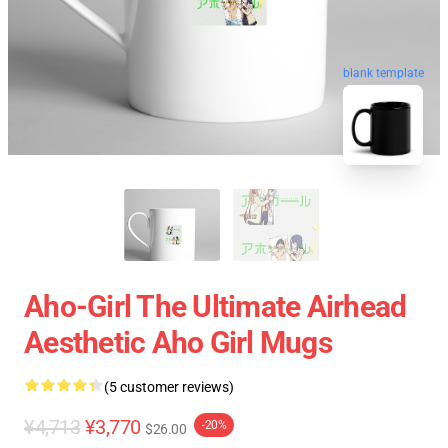
blank template
Aho-Girl The Ultimate Airhead
Aesthetic Aho Girl Mugs
(5 customer reviews)
¥4,713
¥3,770
-20%
$26.00