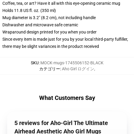
Coffee, tea, or art? Have it all with this eye-opening ceramic mug
Holds 11.8 US fl. oz. (350 ml)
Mug diameter is 3.2" (8.2 cm), not including handle
Dishwasher and microwave safe ceramic
Wraparound design printed for you when you order
Since every item is made just for you by your local third-party fulfiller,
there may be slight variances in the product received
SKU
:
MOCK-mugs-1745506152-BLACK
カテゴリー
:
Aho Girl ログイン
,
What Customers Say
5 reviews for Aho-Girl The Ultimate
Airhead Aesthetic Aho Girl Mugs