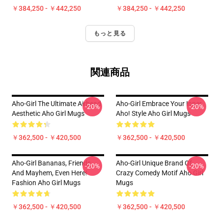
￥384,250 - ￥442,250
￥384,250 - ￥442,250
もっと見る
関連商品
Aho-Girl The Ultimate Airhead
Aho-Girl Embrace Your Inner
-20%
-20%
Aesthetic Aho Girl Mugs
Aho! Style Aho Girl Mugs
￥362,500 - ￥420,500
￥362,500 - ￥420,500
Aho-Girl Bananas, Friends,
Aho-Girl Unique Brand Of
-20%
-20%
And Mayhem, Even Here!
Crazy Comedy Motif Aho Girl
Fashion Aho Girl Mugs
Mugs
￥362,500 - ￥420,500
￥362,500 - ￥420,500