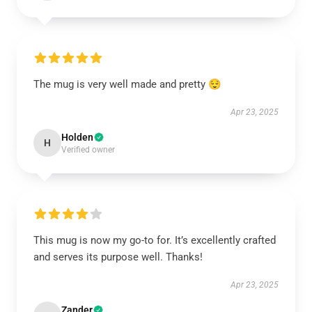
The mug is very well made and pretty 😌
Apr 23, 2025
Holden
H
Verified owner
This mug is now my go-to for. It’s excellently crafted
and serves its purpose well. Thanks!
Apr 23, 2025
Zander