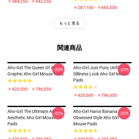
￥384,250 - ￥442,250
￥287,100 - ￥665,550
もっと見る
関連商品
Aho-Girl The Queen Of Aho
Aho-Girl Just Pure, Unfiltered
-20%
-20%
Graphic Aho Girl Mouse Pads
Silliness Look Aho Girl Mouse
Pads
￥420,500 - ￥796,050
￥420,500 - ￥796,050
Aho-Girl The Ultimate Airhead
Aho-Girl Hanoi Banana
-20%
-20%
Aesthetic Aho Girl Mouse
Obsessed Style Aho Girl
Pads
Mouse Pads