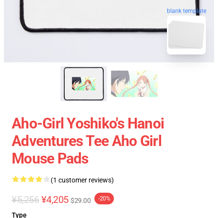
blank template
Aho-Girl Yoshiko's Hanoi
Adventures Tee Aho Girl
Mouse Pads
(1 customer reviews)
¥5,256
¥4,205
-20%
$29.00
Type