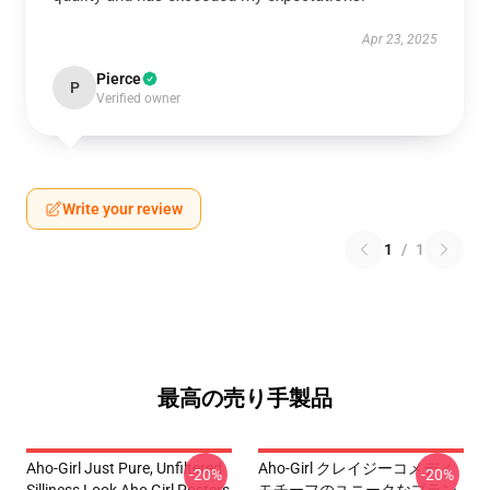
Apr 23, 2025
Pierce
P
Verified owner
Write your review
1
/
1
最高の売り手製品
Aho-Girl Just Pure, Unfiltered
Aho-Girl クレイジーコメディ
-20%
-20%