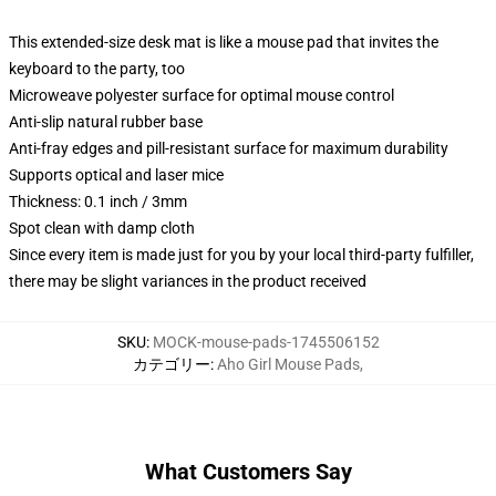
This extended-size desk mat is like a mouse pad that invites the
keyboard to the party, too
Microweave polyester surface for optimal mouse control
Anti-slip natural rubber base
Anti-fray edges and pill-resistant surface for maximum durability
Supports optical and laser mice
Thickness: 0.1 inch / 3mm
Spot clean with damp cloth
Since every item is made just for you by your local third-party fulfiller,
there may be slight variances in the product received
SKU
:
MOCK-mouse-pads-1745506152
カテゴリー
:
Aho Girl Mouse Pads
,
What Customers Say