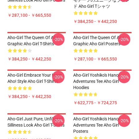
Silliness Look Aho Girl Posters
モチーフのユニークなブラン
ド Aho Girl Tシャツ
￥287,100 - ￥665,550
￥384,250 - ￥442,250
Aho-Girl The Queen Of Aho
Aho-Girl The Queen Of Aho
-20%
-20%
Graphic Aho Girl T-Shirts
Graphic Aho Girl Posters
￥384,250 - ￥442,250
￥287,100 - ￥665,550
Aho-Girl Embrace Your Inner
Aho-Girl Yoshiko's Hanoi
-20%
-20%
Aho! Style Aho Girl T-Shirts
Adventures Tee Aho Girl
Hoodies
￥384,250 - ￥442,250
￥622,775 - ￥724,275
Aho-Girl Just Pure, Unfiltered
Aho-Girl Yoshiko's Hanoi
-20%
-20%
Silliness Look Aho Girl T-Shirts
Adventures Tee Aho Girl
Posters