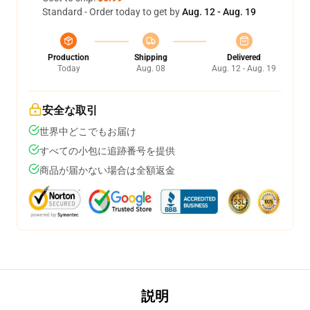
Standard - Order today to get by
Aug. 12 - Aug. 19
Production
Shipping
Delivered
Today
Aug. 08
Aug. 12 - Aug. 19
安全な取引
世界中どこでもお届け
すべての小包に追跡番号を提供
商品が届かない場合は全額返金
説明