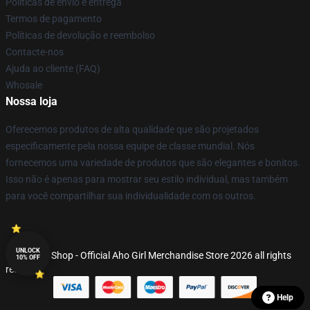
Políticas de envio e entrega
Termos de pagamento
Políticas de devolução e reembolso
Contacte-nos
Ajuda ao cliente (FAQ)
Whosale
Nossa loja
Oferecemos produtos de alta qualidade que são projetados
especificamente pela nossa equipe de classe mundial. Nós
fornecemos uma variedade de produtos que são elegantes e bonitos.
Isso não é apenas para mostrar seu estilo individual, mas também
para você compartilhar sua individualidade com os outros.
UNLOCK
© Aho Girl Shop - Official Aho Girl Merchandise Store 2026 all rights
10% OFF
reserved
Help