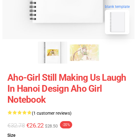
blank template
Aho-Girl Still Making Us Laugh
In Hanoi Design Aho Girl
Notebook
(1 customer reviews)
€32.78
€26.22
-20%
$28.50
Size