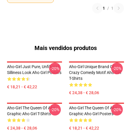
1
/
1
Mais vendidos produtos
Aho-Girl Just Pure, Unfiltered
Aho-Girl Unique Brand Of
-20%
-20%
Silliness Look Aho Girl Posters
Crazy Comedy Motif Aho Girl
T-Shirts
€ 18,21 - € 42,22
€ 24,38 - € 28,06
Aho-Girl The Queen Of Aho
Aho-Girl The Queen Of Aho
-20%
-20%
Graphic Aho Girl T-Shirts
Graphic Aho Girl Posters
€ 24,38 - € 28,06
€ 18,21 - € 42,22