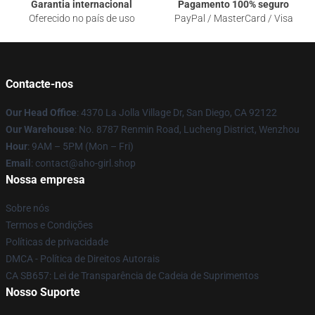
Garantia internacional
Pagamento 100% seguro
Oferecido no país de uso
PayPal / MasterCard / Visa
Contacte-nos
Our Head Office
: 4370 La Jolla Village Dr, San Diego, CA 92122
Our Warehouse
: No. 8787 Renmin Road, Lucheng District, Wenzhou
Hour
: 9AM – 5PM (Mon – Fri)
Email
: contact@aho-girl.shop
Nossa empresa
Sobre nós
Termos e Condições
Políticas de privacidade
DMCA - Política de Direitos Autorais
CA SB657: Lei de Transparência de Cadeia de Suprimentos
Nosso Suporte