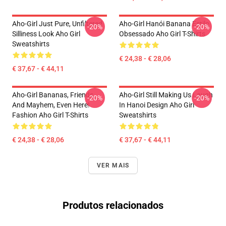
Aho-Girl Just Pure, Unfiltered
Aho-Girl Hanói Banana Estilo
-20%
-20%
Silliness Look Aho Girl
Obsessado Aho Girl T-Shirts
Sweatshirts
€ 24,38 - € 28,06
€ 37,67 - € 44,11
Aho-Girl Bananas, Friends,
Aho-Girl Still Making Us Laugh
-20%
-20%
And Mayhem, Even Here!
In Hanoi Design Aho Girl
Fashion Aho Girl T-Shirts
Sweatshirts
€ 24,38 - € 28,06
€ 37,67 - € 44,11
VER MAIS
Produtos relacionados