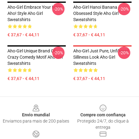
Aho-Girl Embrace Your Inner
Aho-Girl Hanoi Banana
-20%
-20%
Aho! Style Aho Girl
Obsessed Style Aho Girl
Sweatshirts
Sweatshirts
€ 37,67 - € 44,11
€ 37,67 - € 44,11
Aho-Girl Unique Brand Of
Aho-Girl Just Pure, Unfiltered
-20%
-20%
Crazy Comedy Motif Aho Girl
Silliness Look Aho Girl
Sweatshirts
Sweatshirts
€ 37,67 - € 44,11
€ 37,67 - € 44,11
Footer
Envio mundial
Compre com confiança
Enviamos para mais de 200 países
Protegido 24/7, do clique à
entrega