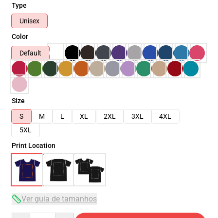
Type
Unisex
Color
Default
Size
S
M
L
XL
2XL
3XL
4XL
5XL
Print Location
Ver guia de tamanhos
Quantity