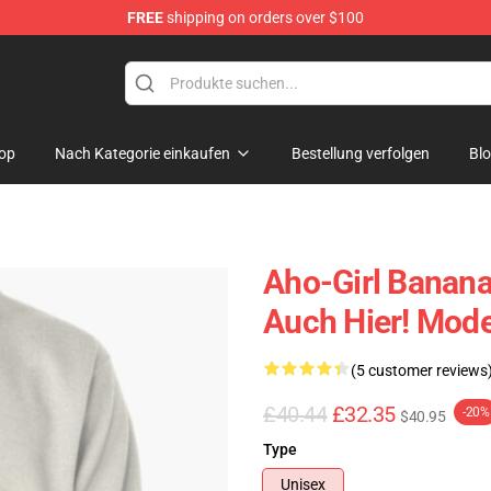
FREE
shipping on orders over $100
op
Nach Kategorie einkaufen
Bestellung verfolgen
Bl
Aho-Girl Banan
Auch Hier! Mode
(5 customer reviews
£40.44
£32.35
-20%
$40.95
Type
Unisex