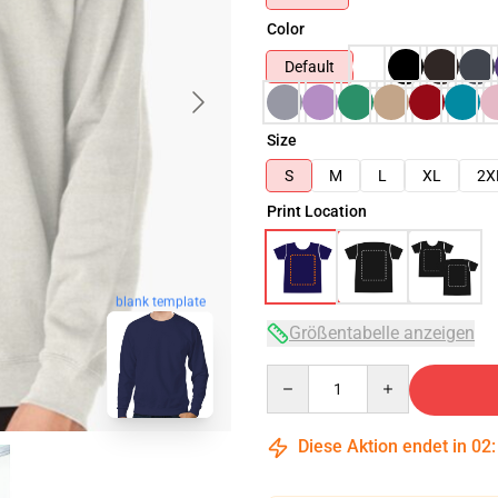
Color
Default
Size
S
M
L
XL
2X
Print Location
blank template
Größentabelle anzeigen
Quantity
Diese Aktion endet in
02