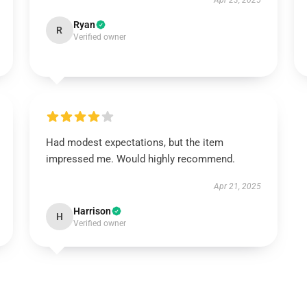
Apr 23, 2025
Ryan
R
Verified owner
Had modest expectations, but the item
impressed me. Would highly recommend.
Apr 21, 2025
Harrison
H
Verified owner