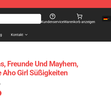
Kundenservice
Warenkorb anzeigen
og
Kontakt
as, Freunde Und Mayhem,
 Aho Girl Süßigkeiten
)