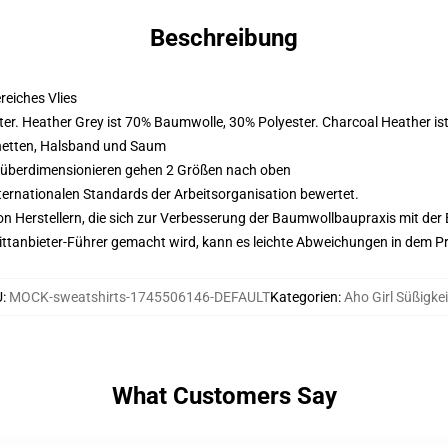
Beschreibung
eiches Vlies
er. Heather Grey ist 70% Baumwolle, 30% Polyester. Charcoal Heather i
hetten, Halsband und Saum
d überdimensionieren gehen 2 Größen nach oben
nternationalen Standards der Arbeitsorganisation bewertet.
n Herstellern, die sich zur Verbesserung der Baumwollbaupraxis mit der Be
 Drittanbieter-Führer gemacht wird, kann es leichte Abweichungen in dem P
U
:
MOCK-sweatshirts-1745506146-DEFAULT
Kategorien
:
Aho Girl Süßigke
What Customers Say