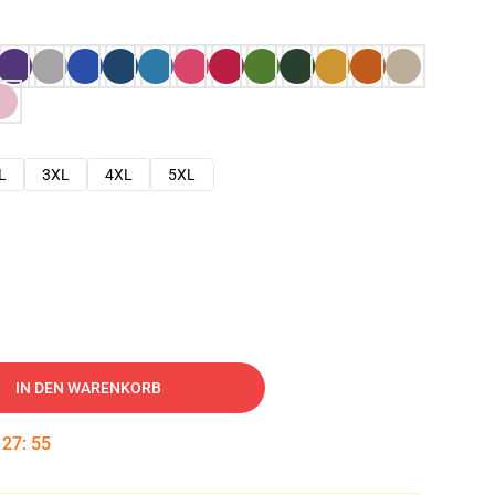
L
3XL
4XL
5XL
IN DEN WARENKORB
:
27
:
54