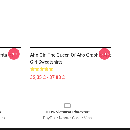
-20%
-20%
entures
Aho-Girl The Queen Of Aho Graphic Aho
Girl Sweatshirts
32,35 £ - 37,88 £
e
100% Sicherer Checkout
ten
PayPal / MasterCard / Visa