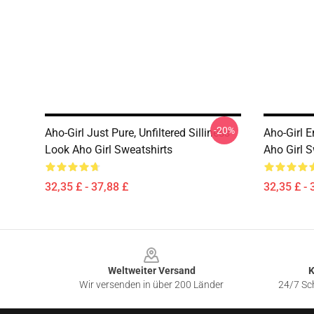
-20%
Aho-Girl Just Pure, Unfiltered Silliness
Aho-Girl E
Look Aho Girl Sweatshirts
Aho Girl S
32,35 £ - 37,88 £
32,35 £ - 
Footer
Weltweiter Versand
K
Wir versenden in über 200 Länder
24/7 Sch