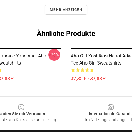
MEHR ANZEIGEN
Ähnliche Produkte
-20%
mbrace Your Inner Aho! Style
Aho-Girl Yoshiko's Hanoi Adv
weatshirts
Tee Aho Girl Sweatshirts
37,88 £
32,35 £ - 37,88 £
aufen Sie mit Vertrauen
Internationale Garanti
utz von Klicks bis zur Lieferung
Im Nutzungsland angebo