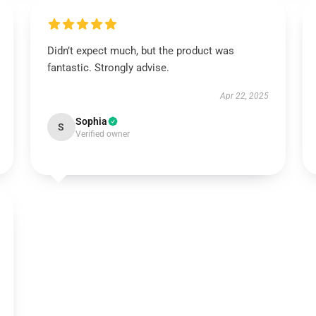
Didn’t expect much, but the product was
fantastic. Strongly advise.
Apr 22, 2025
Sophia
S
Verified owner