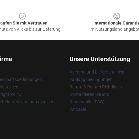
aufen Sie mit Vertrauen
Internationale Garanti
utz von Klicks bis zur Lieferung
Im Nutzungsland angebo
irma
Unsere Unterstützung
Versand und Lieferrichtlinien
Geschäftsbedingungen
Zahlungsbedingungen
ichtlinien
Return & Refund Richtlinien
ight Policy
Kontaktieren Sie uns
eferkettentransparenzgesetz
Kundenhilfe (FAQ)
Whosale