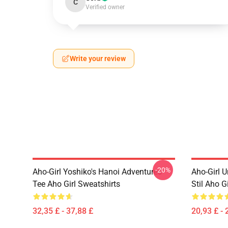
C
Verified owner
Write your review
-20%
Aho-Girl Yoshiko's Hanoi Adventures
Aho-Girl 
Tee Aho Girl Sweatshirts
Stil Aho Gi
32,35 £ - 37,88 £
20,93 £ - 