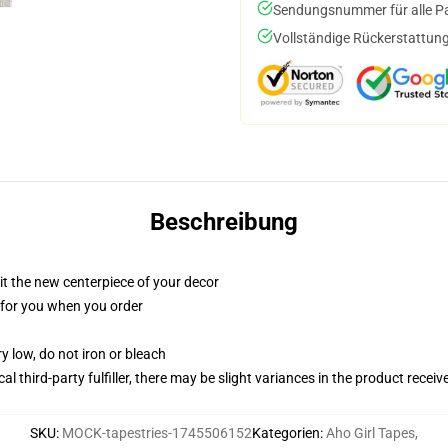
Sendungsnummer für alle Pak
Vollständige Rückerstattung
Beschreibung
ll it the new centerpiece of your decor
ed for you when you order
y low, do not iron or bleach
al third-party fulfiller, there may be slight variances in the product receiv
SKU
:
MOCK-tapestries-1745506152
Kategorien
:
Aho Girl Tapes
,