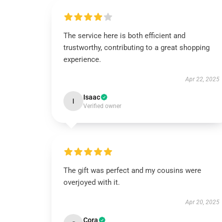
The service here is both efficient and
trustworthy, contributing to a great shopping
experience.
Apr 22, 2025
Isaac
I
Verified owner
The gift was perfect and my cousins were
overjoyed with it.
Apr 20, 2025
Cora