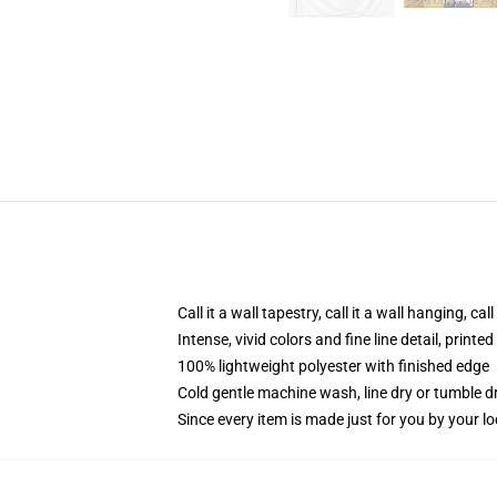
Call it a wall tapestry, call it a wall hanging, ca
Intense, vivid colors and fine line detail, print
100% lightweight polyester with finished edge
Cold gentle machine wash, line dry or tumble dr
Since every item is made just for you by your loc