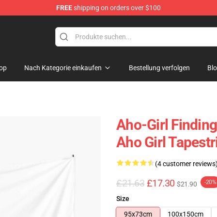
FREE
shipping on orders over $100
op
Nach Kategorie einkaufen
Bestellung verfolgen
Bl
Aho-Girl Findin
Aho Girl Tapestr
(4 customer reviews
£21.63
£17.30
-20%
$21.90
Size
95x73cm
100x150cm