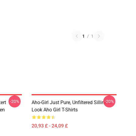
1
/
1
-20%
-20%
ert
Aho-Girl Just Pure, Unfiltered Silliness
zen
Look Aho Girl T-Shirts
20,93 £ - 24,09 £