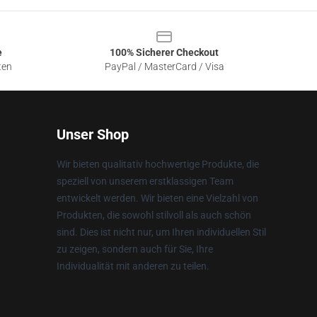
e
100% Sicherer Checkout
ten
PayPal / MasterCard / Visa
Unser Shop
Wir bieten qualitativ hochwertige Produkte, die
speziell von unserem erstklassigen Team
entwickelt werden. Wir bieten eine Vielzahl von
Produkten, die sowohl stilvoll als auch schön
sind. Dies ist nicht nur, um Ihren individuellen Stil
zu zeigen, sondern auch für Sie, Ihre
Individualität mit anderen zu teilen.