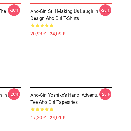
-20%
-20%
The
Aho-Girl Still Making Us Laugh In Hanoi
Design Aho Girl T-Shirts
20,93 £ - 24,09 £
-20%
-20%
h In Hanoi
Aho-Girl Yoshiko's Hanoi Adventures
Tee Aho Girl Tapestries
17,30 £ - 24,01 £