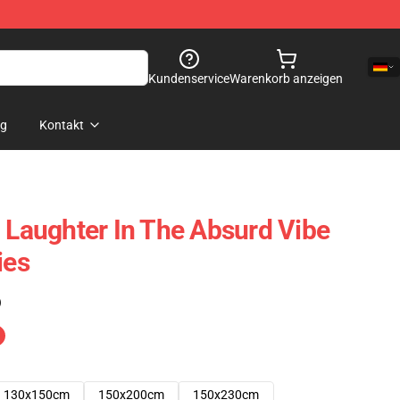
Kundenservice
Warenkorb anzeigen
og
Kontakt
g Laughter In The Absurd Vibe
ies
)
130x150cm
150x200cm
150x230cm