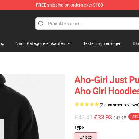
FREE
shipping on orders over $100
op
Nach Kategorie einkaufen
Bestellung verfolgen
Bl
Aho-Girl Just Pu
Aho Girl Hoodie
(2 customer reviews
£42.41
£33.93
-20%
$42.95
Type
Unisex