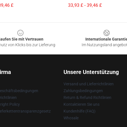
39,46 £
33,93 £ - 39,46 £
aufen Sie mit Vertrauen
Internationale Garanti
utz von Klicks bis zur Lieferung
Im Nutzungsland angebo
irma
Unsere Unterstützung
Versand und Lieferrichtlinien
Geschäftsbedingungen
Zahlungsbedingungen
ichtlinien
Return & Refund Richtlinien
ight Policy
Kontaktieren Sie uns
eferkettentransparenzgesetz
Kundenhilfe (FAQ)
Whosale