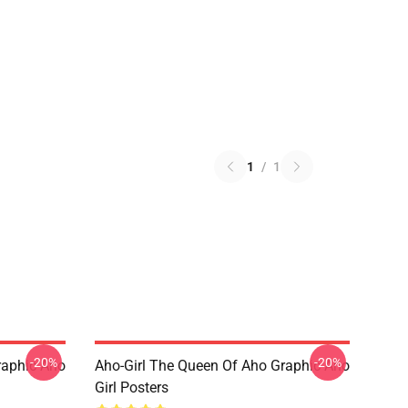
1
/
1
-20%
-20%
raphic Aho
Aho-Girl The Queen Of Aho Graphic Aho
Girl Posters