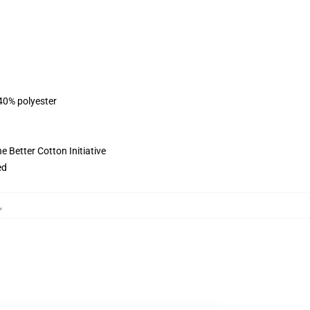
 40% polyester
 Better Cotton Initiative
ed
,