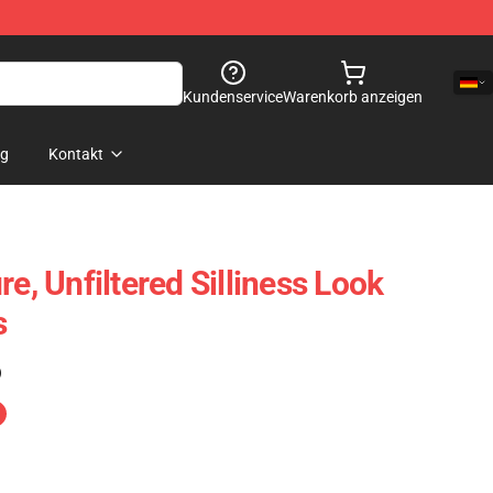
Kundenservice
Warenkorb anzeigen
og
Kontakt
re, Unfiltered Silliness Look
s
)