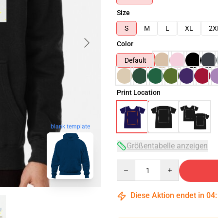
Size
S
M
L
XL
2X
Color
Default
Print Location
blank template
Größentabelle anzeigen
Quantity
Diese Aktion endet in
04