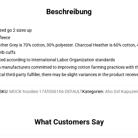
Beschreibung
zed go 2 sizes up
fleece
ather Grey is 70% cotton, 30% polyester. Charcoal Heather is 60% cotton,
ib cuffs
uated according to International Labor Organization standards
m manufacturers committed to improving cotton farming practices with the
al third-party fulfiller, there may be slight variances in the product receiv
SKU
:
MOCK-hoodies-1745506166-DEFAULT
Kategorien
:
Aho Girl Kapuzen
What Customers Say