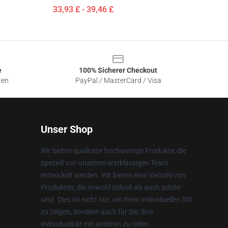
33,93 £ - 39,46 £
e
100% Sicherer Checkout
ten
PayPal / MasterCard / Visa
Unser Shop
Wir bieten qualitativ hochwertige Produkte, die
speziell von unserem erstklassigen Team
entwickelt werden. Wir bieten eine Vielzahl von
Produkten, die sowohl stilvoll als auch schön
sind. Dies ist nicht nur, um Ihren individuellen Stil
zu zeigen, sondern auch für Sie, Ihre
Individualität mit anderen zu teilen.