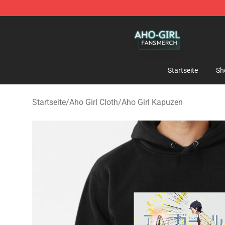
Aho Girl Shop - Official Aho Girl Merchandise Store
Startseite
Sh
Startseite
/
Aho Girl Cloth
/
Aho Girl Kapuzen