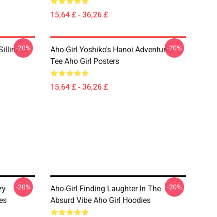
15,64 £ - 36,26 £
-20%
-20%
Silliness
Aho-Girl Yoshiko's Hanoi Adventures
Tee Aho Girl Posters
15,64 £ - 36,26 £
-20%
-20%
zy
Aho-Girl Finding Laughter In The
es
Absurd Vibe Aho Girl Hoodies