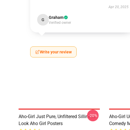
Apr 20, 2025
Graham
G
Verified owner
Write your review
-20%
Aho-Girl Just Pure, Unfiltered Silliness
Aho-Girl 
Look Aho Girl Posters
Comedy Mo