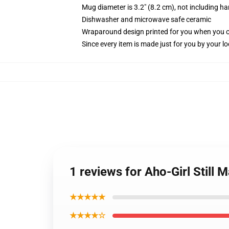
Mug diameter is 3.2" (8.2 cm), not including ha
Dishwasher and microwave safe ceramic
Wraparound design printed for you when you 
Since every item is made just for you by your loc
1 reviews for Aho-Girl Still
★★★★★
★★★★☆