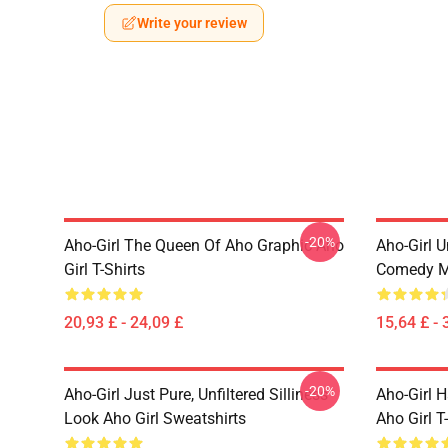
Write your review
-20%
Aho-Girl The Queen Of Aho Graphic Aho
Aho-Girl 
Girl T-Shirts
Comedy Mo
20,93 £ - 24,09 £
15,64 £ - 
-20%
Aho-Girl Just Pure, Unfiltered Silliness
Aho-Girl 
Look Aho Girl Sweatshirts
Aho Girl T