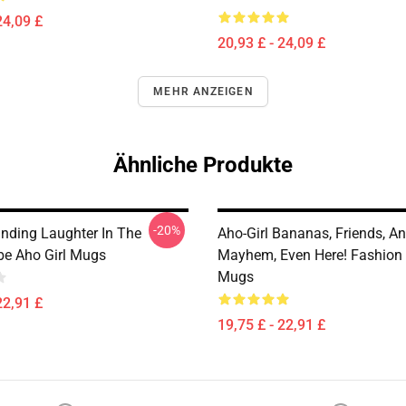
24,09 £
20,93 £ - 24,09 £
MEHR ANZEIGEN
Ähnliche Produkte
-20%
inding Laughter In The
Aho-Girl Bananas, Friends, A
be Aho Girl Mugs
Mayhem, Even Here! Fashion 
Mugs
22,91 £
19,75 £ - 22,91 £