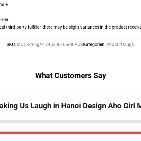
ndle
order
al third-party fulfiller, there may be slight variances in the product receiv
SKU
:
MOCK-mugs-1745506165-BLACK
Kategorien
:
Aho Girl Mugs
,
What Customers Say
 Making Us Laugh in Hanoi Design Aho Girl