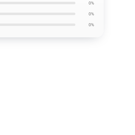
0%
0%
0%