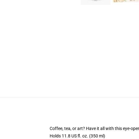
Coffee, tea, or art? Have it all with this eye-o
Holds 11.8 US fl. oz. (350 ml)