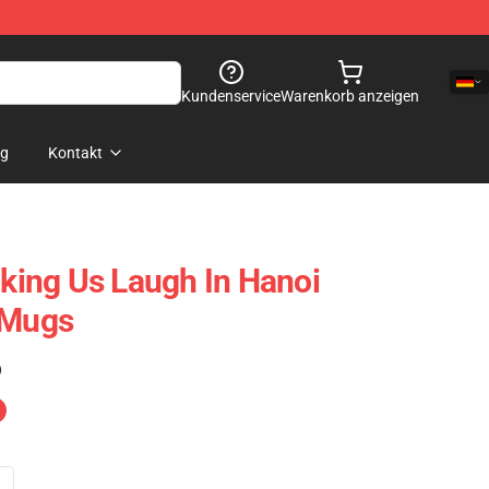
Kundenservice
Warenkorb anzeigen
og
Kontakt
aking Us Laugh In Hanoi
 Mugs
)