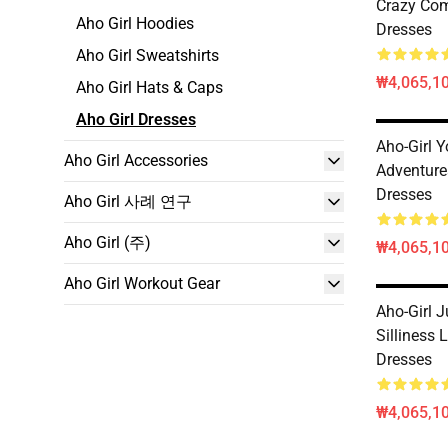
Crazy Com
Aho Girl Hoodies
Dresses
Aho Girl Sweatshirts
₩4,065,1
Aho Girl Hats & Caps
Aho Girl Dresses
Aho-Girl Y
Aho Girl Accessories
Adventure
Dresses
Aho Girl 사례 연구
Aho Girl (주)
₩4,065,1
Aho Girl Workout Gear
Aho-Girl J
Silliness 
Dresses
₩4,065,1