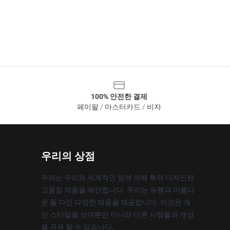
100% 안전한 결제
페이팔 / 마스터카드 / 비자
우리의 상점
우리는 우리의 세계적인 팀에 의해 특히 디자인된
고품질 제품을 제안합니다. 우리는 유행과 아름다
운 둘 다인 다양한 제품을 제공합니다. 이것은 개
인 스타일을 보여뿐만 아니라 다른 사람들과 개성
을 공유 할 수 있습니다.