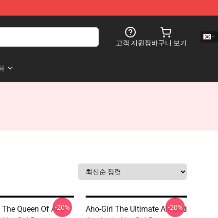
고객 지원
장바구니 보기
처
-20%
-20%
l The Queen Of Aho
Aho-Girl The Ultimate Airhead