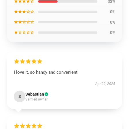
★★★★☆
33%
★★★☆☆
0%
★★☆☆☆
0%
★☆☆☆☆
0%
I love it, so handy and convenient!
Apr 22, 2025
Sebastian
S
Verified owner