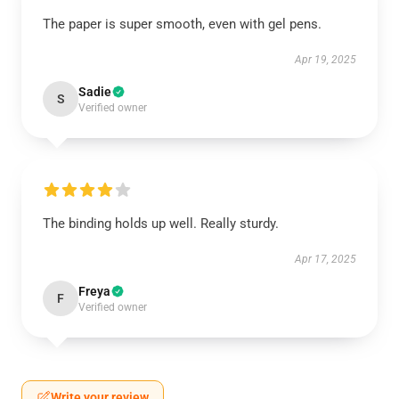
The paper is super smooth, even with gel pens.
Apr 19, 2025
Sadie
S
Verified owner
The binding holds up well. Really sturdy.
Apr 17, 2025
Freya
F
Verified owner
Write your review