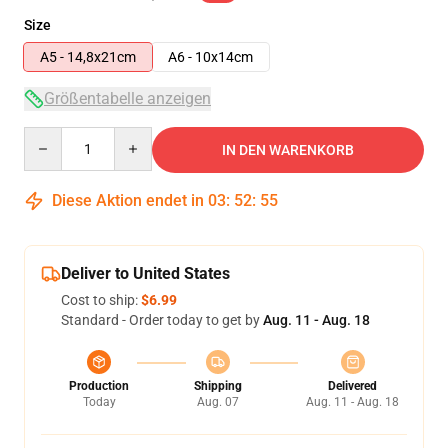
Size
A5 - 14,8x21cm
A6 - 10x14cm
Größentabelle anzeigen
Quantity
IN DEN WARENKORB
Diese Aktion endet in
03
:
52
:
54
Deliver to United States
Cost to ship:
$6.99
Standard - Order today to get by
Aug. 11 - Aug. 18
Production
Shipping
Delivered
Today
Aug. 07
Aug. 11 - Aug. 18