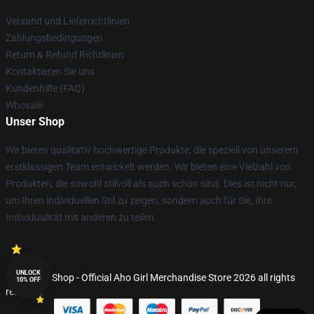
Versand und Lieferrichtlinien
Zahlungsbedingungen
Return & Refund Richtlinien
Kontaktieren Sie uns
Kundenhilfe (FAQ)
Whosale
Unser Shop
Wir bieten qualitativ hochwertige Produkte, die speziell von unserem
erstklassigen Team entwickelt werden. Wir bieten eine Vielzahl von
Produkten, die sowohl stilvoll als auch schön sind. Dies ist nicht nur,
um Ihren individuellen Stil zu zeigen, sondern auch für Sie, Ihre
Individualität mit anderen zu teilen.
UNLOCK
© Aho Girl Shop - Official Aho Girl Merchandise Store 2026 all rights
10% OFF
reserved