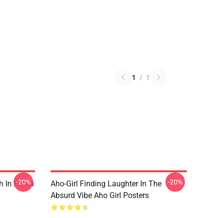
1
/
1
-20%
-20%
h In Hanoi
Aho-Girl Finding Laughter In The
Absurd Vibe Aho Girl Posters