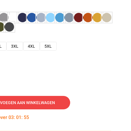
L
3XL
4XL
5XL
VOEGEN AAN WINKELWAGEN
over
03
:
01
:
54