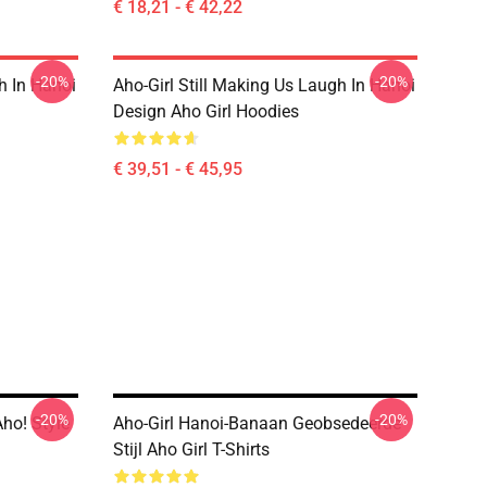
€ 18,21 - € 42,22
-20%
-20%
h In Hanoi
Aho-Girl Still Making Us Laugh In Hanoi
Design Aho Girl Hoodies
€ 39,51 - € 45,95
-20%
-20%
ho! Style
Aho-Girl Hanoi-Banaan Geobsedeerde
Stijl Aho Girl T-Shirts