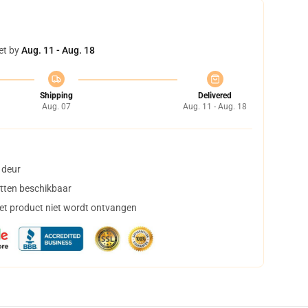
et by
Aug. 11 - Aug. 18
Shipping
Delivered
Aug. 07
Aug. 11 - Aug. 18
 deur
tten beschikbaar
het product niet wordt ontvangen