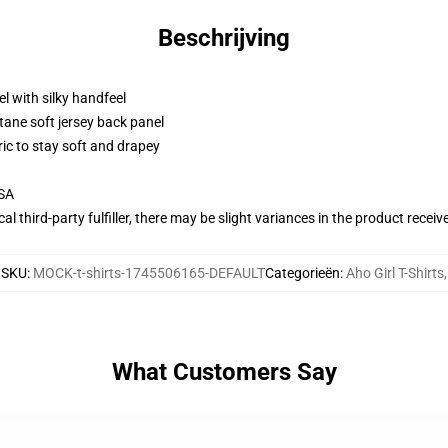
Beschrijving
l with silky handfeel
tane soft jersey back panel
ric to stay soft and drapey
USA
al third-party fulfiller, there may be slight variances in the product receiv
SKU
:
MOCK-t-shirts-1745506165-DEFAULT
Categorieën
:
Aho Girl T-Shirts
,
What Customers Say