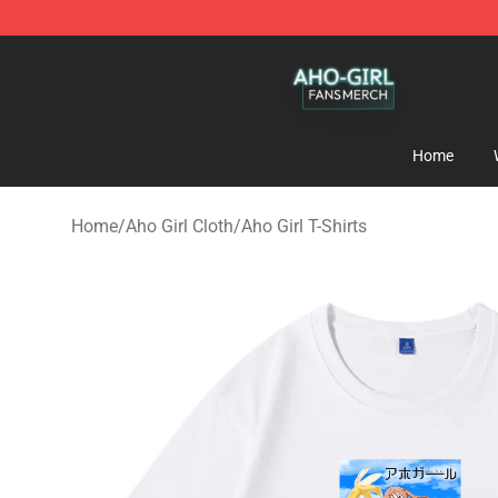
Aho Girl Shop - Official Aho Girl Merchandise Store
Home
Home
/
Aho Girl Cloth
/
Aho Girl T-Shirts