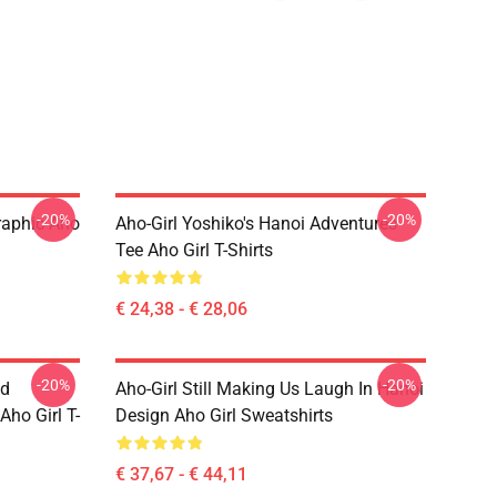
-20%
-20%
raphic Aho
Aho-Girl Yoshiko's Hanoi Adventures
Tee Aho Girl T-Shirts
€ 24,38 - € 28,06
-20%
-20%
nd
Aho-Girl Still Making Us Laugh In Hanoi
ho Girl T-
Design Aho Girl Sweatshirts
€ 37,67 - € 44,11