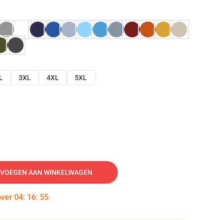
L
3XL
4XL
5XL
VOEGEN AAN WINKELWAGEN
over
04
:
16
:
54