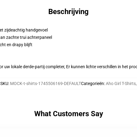
Beschrijving
et zijdeachtig handgevoel
aan zachte trui achterpaneel
ht en drapy blijft
r uw lokale derde-partij completer, Er kunnen lichte verschillen in het p
SKU
:
MOCK-t-shirts-1745506169-DEFAULT
Categorieën
:
Aho Girl T-Shirts
,
What Customers Say