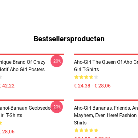
Bestsellersproducten
-20%
Unique Brand Of Crazy
Aho-Girl The Queen Of Aho G
tif Aho Girl Posters
Girl T-Shirts
€ 42,22
€ 24,38 - € 28,06
-20%
Hanoi-Banaan Geobsedeerde
Aho-Girl Bananas, Friends, A
irl T-Shirts
Mayhem, Even Here! Fashion A
Shirts
€ 28,06