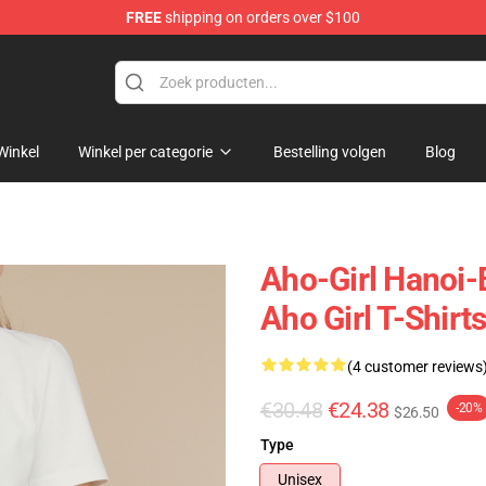
FREE
shipping on orders over $100
Winkel
Winkel per categorie
Bestelling volgen
Blog
Aho-Girl Hanoi-
Aho Girl T-Shirt
(4 customer reviews
€30.48
€24.38
-20%
$26.50
Type
Unisex