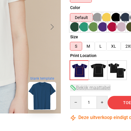
Color
Default
Size
S
M
L
XL
2X
Print Location
blank template
Bekijk maattabel
Quantity
TOE
Deze uitverkoop eindigt 