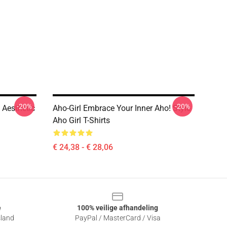
-20%
-20%
 Aesthetic
Aho-Girl Embrace Your Inner Aho! Style
Aho Girl T-Shirts
€ 24,38 - € 28,06
e
100% veilige afhandeling
sland
PayPal / MasterCard / Visa