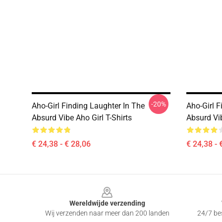
-20%
Aho-Girl Finding Laughter In The
Aho-Girl F
Absurd Vibe Aho Girl T-Shirts
Absurd Vib
€ 24,38 - € 28,06
€ 24,38 - 
Footer
Wereldwijde verzending
Wij verzenden naar meer dan 200 landen
24/7 bes