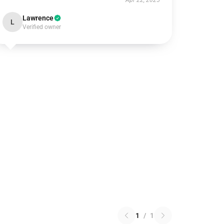
Apr 22, 2025
Lawrence
L
Verified owner
1
/
1