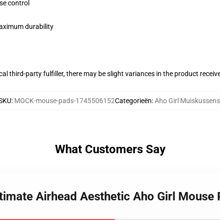
se control
maximum durability
al third-party fulfiller, there may be slight variances in the product receiv
SKU
:
MOCK-mouse-pads-1745506152
Categorieën
:
Aho Girl Muiskussens
What Customers Say
ltimate Airhead Aesthetic Aho Girl Mouse