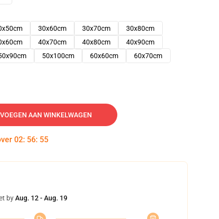
0x50cm
30x60cm
30x70cm
30x80cm
0x60cm
40x70cm
40x80cm
40x90cm
50x90cm
50x100cm
60x60cm
60x70cm
VOEGEN AAN WINKELWAGEN
over
02
:
56
:
54
et by
Aug. 12 - Aug. 19