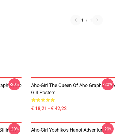
1
/
1
-20%
-20%
raphic Aho
Aho-Girl The Queen Of Aho Graphic Aho
Girl Posters
€ 18,21 - € 42,22
-20%
-20%
Silliness
Aho-Girl Yoshiko's Hanoi Adventures