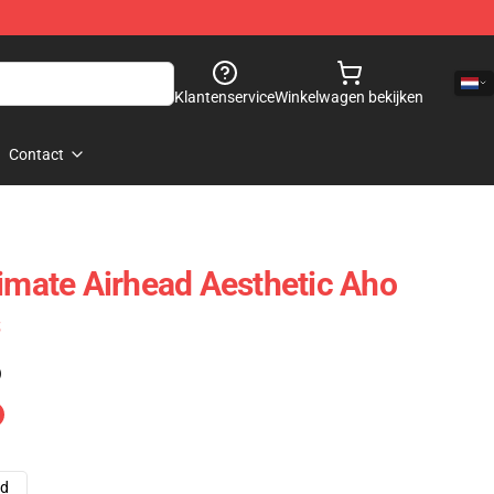
Klantenservice
Winkelwagen bekijken
Contact
timate Airhead Aesthetic Aho
)
ad