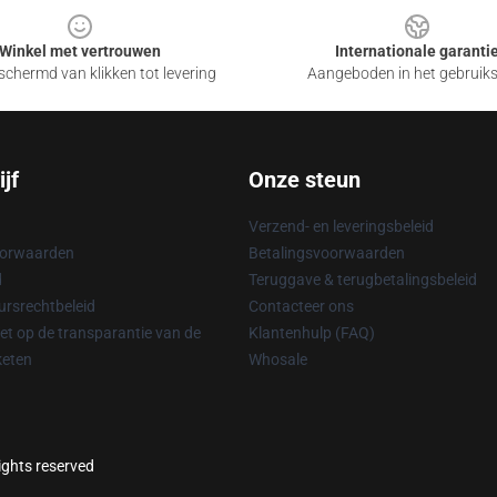
Winkel met vertrouwen
Internationale garanti
chermd van klikken tot levering
Aangeboden in het gebruik
jf
Onze steun
Verzend- en leveringsbeleid
oorwaarden
Betalingsvoorwaarden
d
Teruggave & terugbetalingsbeleid
rsrechtbeleid
Contacteer ons
t op de transparantie van de
Klantenhulp (FAQ)
keten
Whosale
rights reserved