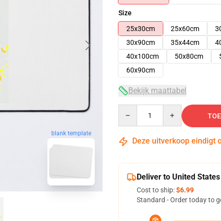
Size
25x30cm
25x60cm
3
30x90cm
35x44cm
4
40x100cm
50x80cm
60x90cm
Bekijk maattabel
Quantity
TOE
blank template
Deze uitverkoop eindigt 
Deliver to United States
Cost to ship:
$6.99
Standard - Order today to g