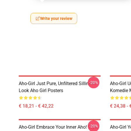
Write your review
-20%
Aho-Girl Just Pure, Unfiltered Silliness
Aho-Girl 
Look Aho Girl Posters
Komedie Mo
€ 18,21 - € 42,22
€ 24,38 - 
-20%
Aho-Girl Embrace Your Inner Aho! Style
Aho-Girl 