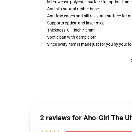
Microweave polyester surface for optimal mou
Anti-slip natural rubber base
Anti-fray edges and pill-resistant surface for 
Supports optical and laser mice
Thickness: 0.1 inch / 3mm
Spot clean with damp cloth
Since every item is made just for you by your loc
2 reviews for Aho-Girl The U