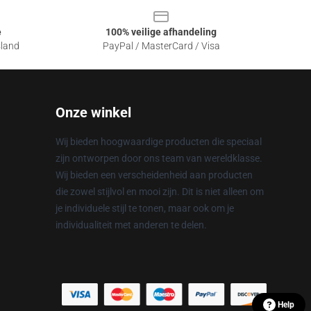
e
100% veilige afhandeling
sland
PayPal / MasterCard / Visa
Onze winkel
Wij bieden hoogwaardige producten die speciaal
zijn ontworpen door ons team van wereldklasse.
Wij bieden een verscheidenheid aan producten
die zowel stijlvol en mooi zijn. Dit is niet alleen om
je individuele stijl te tonen, maar ook om je
individualiteit met anderen te delen.
Help