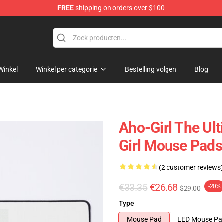
FREE
shipping on orders over $100
Winkel
Winkel per categorie
Bestelling volgen
Blog
Aho-Girl The Ul
Girl Mouse Pads
(2 customer reviews
€33.35
€26.68
-20%
$29.00
Type
Mouse Pad
LED Mouse P