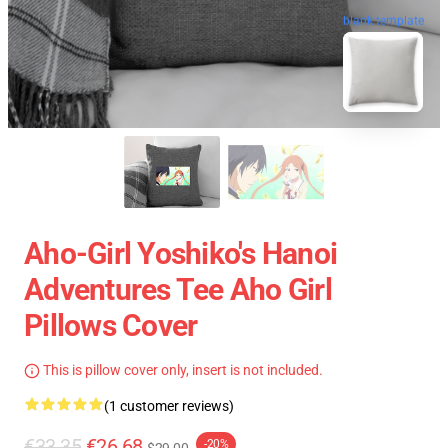
blank template
Aho-Girl Yoshiko's Hanoi
Adventures Tee Aho Girl
Pillows Cover
This is pillow cover only, insert is not included.
(1 customer reviews)
€33.35
€26.68
-20%