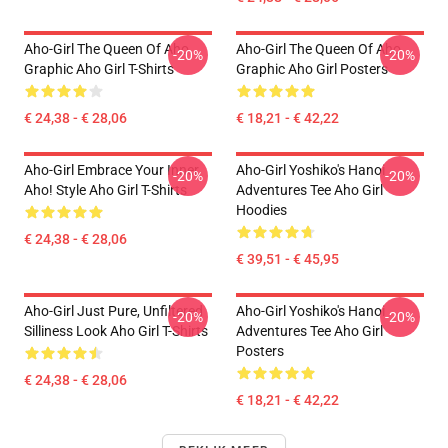
Aho-Girl The Queen Of Aho
Aho-Girl The Queen Of Aho
-20%
-20%
Graphic Aho Girl T-Shirts
Graphic Aho Girl Posters
€ 24,38 - € 28,06
€ 18,21 - € 42,22
Aho-Girl Embrace Your Inner
Aho-Girl Yoshiko's Hanoi
-20%
-20%
Aho! Style Aho Girl T-Shirts
Adventures Tee Aho Girl
Hoodies
€ 24,38 - € 28,06
€ 39,51 - € 45,95
Aho-Girl Just Pure, Unfiltered
Aho-Girl Yoshiko's Hanoi
-20%
-20%
Silliness Look Aho Girl T-Shirts
Adventures Tee Aho Girl
Posters
€ 24,38 - € 28,06
€ 18,21 - € 42,22