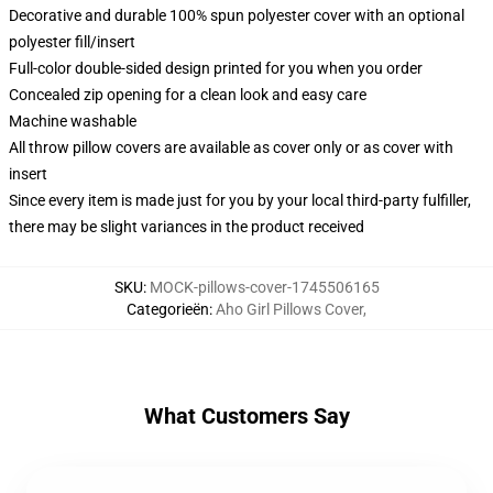
Decorative and durable 100% spun polyester cover with an optional
polyester fill/insert
Full-color double-sided design printed for you when you order
Concealed zip opening for a clean look and easy care
Machine washable
All throw pillow covers are available as cover only or as cover with
insert
Since every item is made just for you by your local third-party fulfiller,
there may be slight variances in the product received
SKU
:
MOCK-pillows-cover-1745506165
Categorieën
:
Aho Girl Pillows Cover
,
What Customers Say