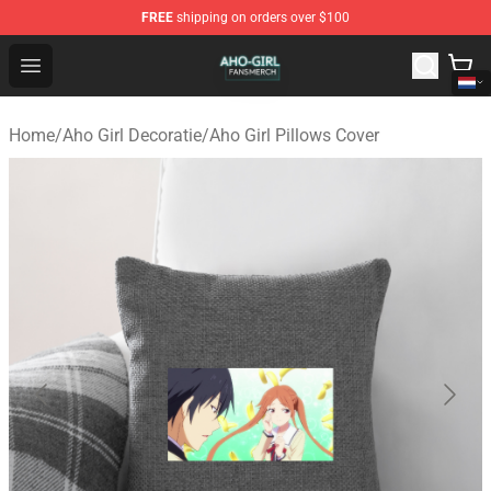
FREE
shipping on orders over $100
Aho Girl Shop - Official Aho Girl Merchandise Store
Open menu
Home
/
Aho Girl Decoratie
/
Aho Girl Pillows Cover